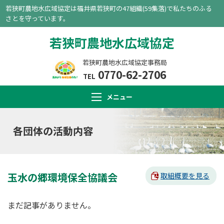
若狭町農地水広域協定は福井県若狭町の47組織(59集落)で私たちのふる
さとを守っています。
若狭町農地水広域協定
若狭町農地水広域協定事務局
0770-62-2706
TEL
メニュー
各団体の活動内容
玉水の郷環境保全協議会
取組概要を見る
まだ記事がありません。