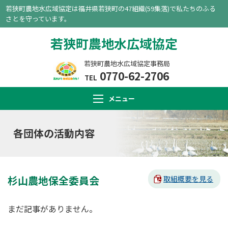
若狭町農地水広域協定は福井県若狭町の47組織(59集落)で私たちのふる
さとを守っています。
若狭町農地水広域協定
若狭町農地水広域協定事務局
0770-62-2706
TEL
メニュー
各団体の活動内容
杉山農地保全委員会
取組概要を見る
まだ記事がありません。