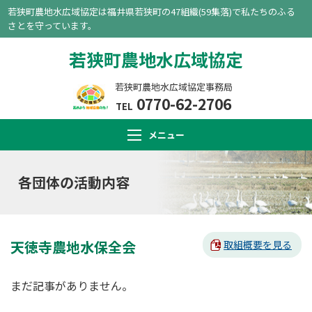
若狭町農地水広域協定は福井県若狭町の47組織(59集落)で私たちのふる
さとを守っています。
若狭町農地水広域協定
若狭町農地水広域協定事務局
0770-62-2706
TEL
メニュー
各団体の活動内容
天徳寺農地水保全会
取組概要を見る
まだ記事がありません。